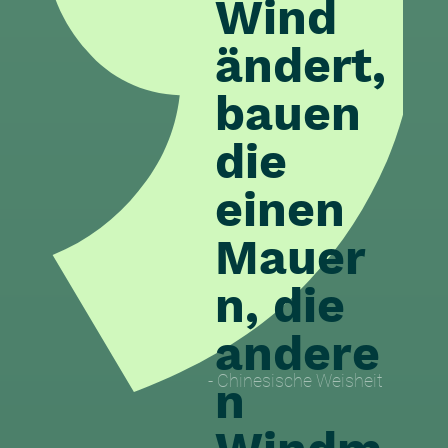
Wind
ändert,
bauen
die
einen
Mauer
n, die
andere
- Chinesische Weisheit
n