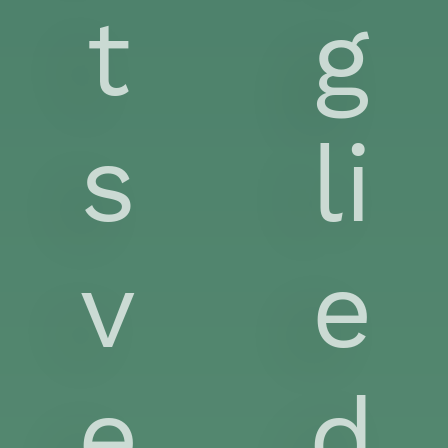
t
g
s
li
v
e
e
d