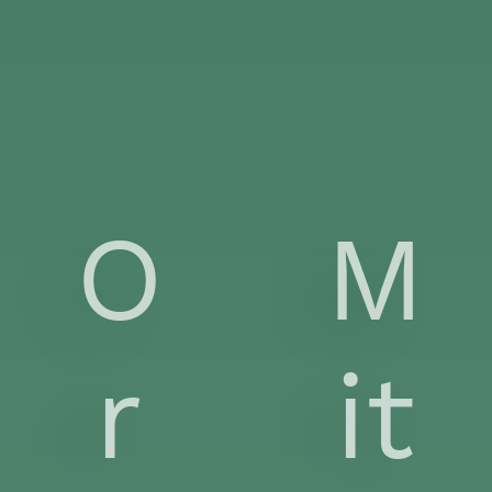
O
M
r
it