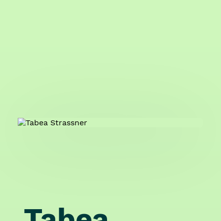
Tabea