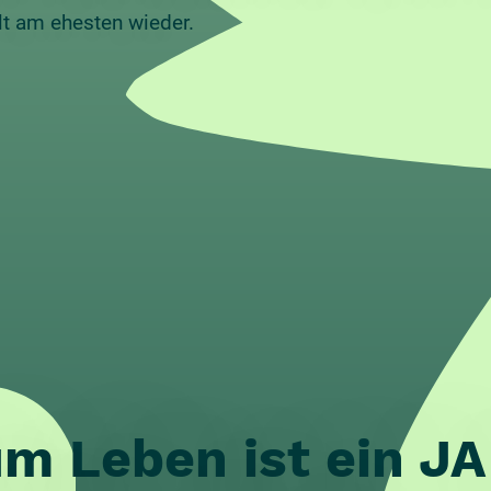
t am ehesten wieder.
m Leben ist ein JA