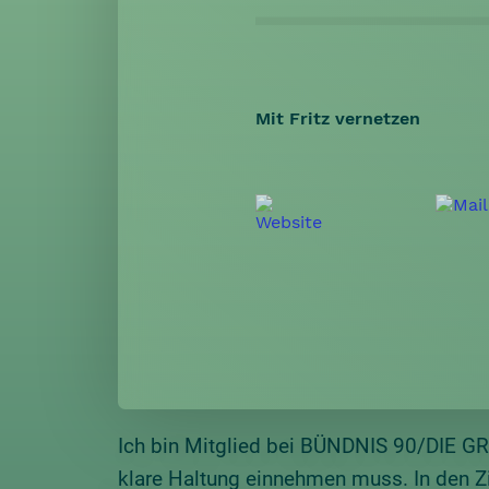
Mit Fritz vernetzen
Ich bin Mitglied bei BÜNDNIS 90/DIE G
klare Haltung einnehmen muss. In den Z