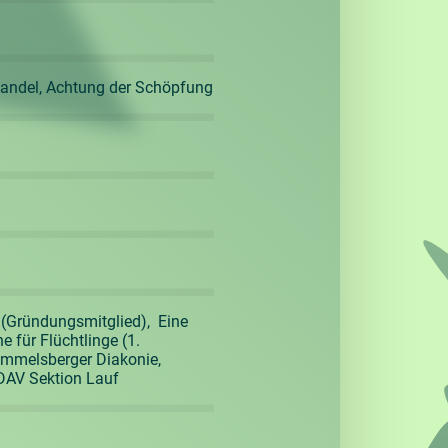
thandel, Achtung der Schöpfung
(Gründungsmitglied), Eine
 für Flüchtlinge (1.
Rummelsberger Diakonie,
DAV Sektion Lauf