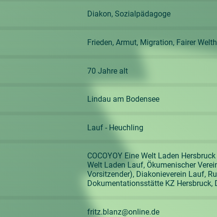
Diakon, Sozialpädagoge
Frieden, Armut, Migration, Fairer Wel
70 Jahre alt
Lindau am Bodensee
Lauf - Heuchling
COCOYOY Eine Welt Laden Hersbruck 
Welt Laden Lauf, Ökumenischer Vereine
Vorsitzender), Diakonieverein Lauf, 
Dokumentationsstätte KZ Hersbruck, 
fritz.blanz@online.de