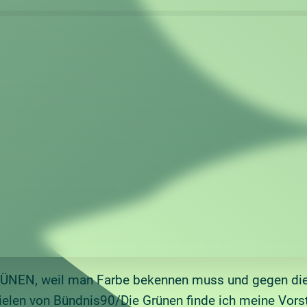
RÜNEN, weil man Farbe bekennen muss und gegen die 
ielen von Bündnis90/Die Grünen finde ich meine Vors